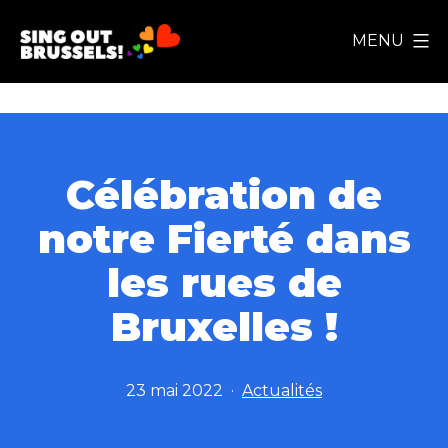
Aller
MENU
au
Sing
contenu
Out
Brussels!
Célébration de
notre Fierté dans
les rues de
Bruxelles !
Publié
Catégorisé
23 mai 2022
Actualités
le
comme