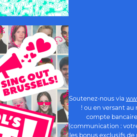
Soutenez-nous via
www
! ou en versant au
compte bancaire
(communication : votre
les bonus exclusifs de