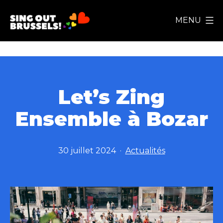
Aller
MENU
au
Sing
contenu
Out
Brussels!
Let’s Zing
Ensemble à Bozar
Publié
Catégorisé
30 juillet 2024
Actualités
le
comme