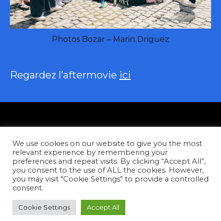
Photos Bozar – Marin Driguez
Regardez l’aftermovie
ici
Politique de confidentialité
We use cookies on our website to give you the most
Nous Contacter
relevant experience by remembering your
preferences and repeat visits. By clicking “Accept All”,
you consent to the use of ALL the cookies. However,
Facebook
Instagram
YouTube
Tiktok
you may visit "Cookie Settings" to provide a controlled
consent.
Copyright © 2026
Cookie Settings
Accept All