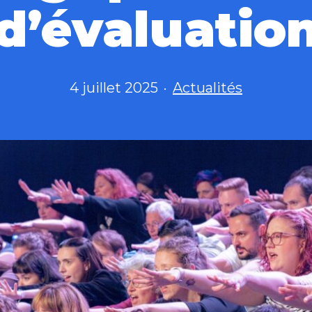
d’évaluatio
Publié
Catégorisé
4 juillet 2025
Actualités
le
comme