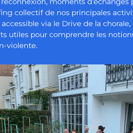
e reconnexion, moments d’échanges 
fing collectif de nos principales activ
, accessible via le Drive de la chorale
 utiles pour comprendre les notions
-violente.