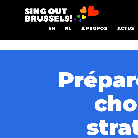
Aller
au
Sing
contenu
EN
NL
A PROPOS
ACTUS
Out
Brussels!
Prépar
cho
stra