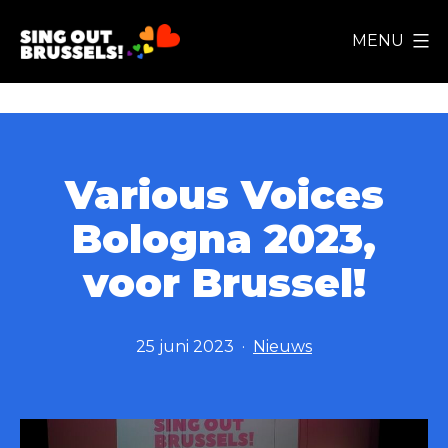
Ga
MENU
naar
Sing
de
Out
inhoud
Brussels!
Various Voices
Bologna 2023,
voor Brussel!
Gepubliceerd
Gecategoriseerd
25 juni 2023
Nieuws
op
als