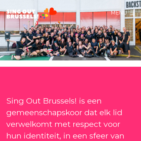
Ga
MENU
naar
Sing
de
inhoud
Out
Brussels!
Sing Out Brussels! is een
gemeenschapskoor dat elk lid
verwelkomt met respect voor
hun identiteit, in een sfeer van