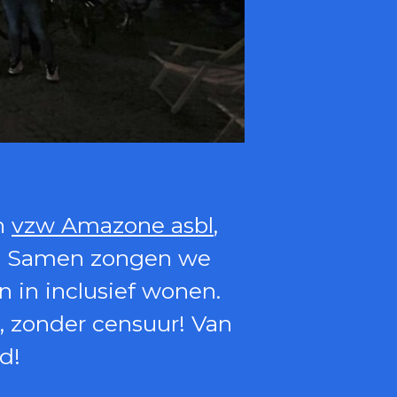
n
vzw Amazone asbl
,
ng. Samen zongen we
n in inclusief wonen.
, zonder censuur! Van
d!