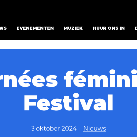
WS
EVENEMENTEN
MUZIEK
HUUR ONS IN
rnées fémini
Festival
Gepubliceerd
Gecategoriseerd
3 oktober 2024
Nieuws