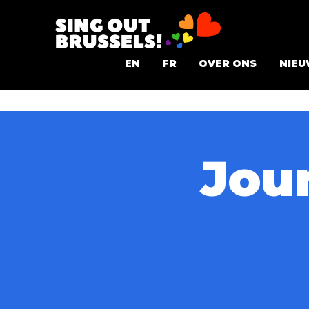
Ga
naar
Sing
de
EN
FR
OVER ONS
NIEU
Out
inhoud
Brussels!
Jou