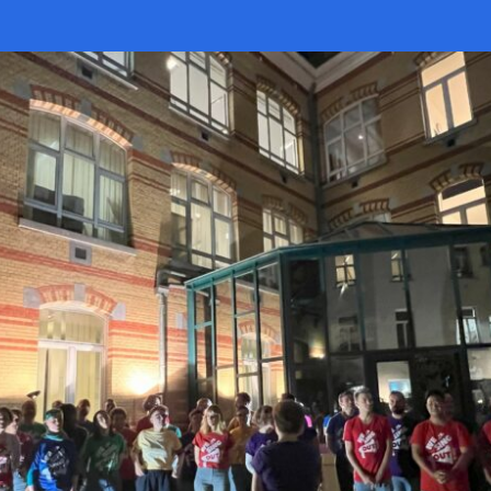
op
als