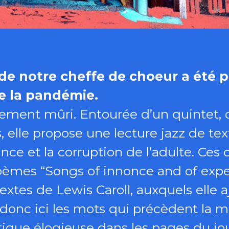
 de notre cheffe de choeur a été p
e la pandémie.
nguement mûri. Entourée d’un quintet,
, elle propose une lecture jazz de tex
fance et la corruption de l’adulte. Ces
poèmes “Songs of innonce and of exp
extes de Lewis Caroll, auxquels elle 
 donc ici les mots qui précèdent la 
tique élogieuse dans les pages du jour