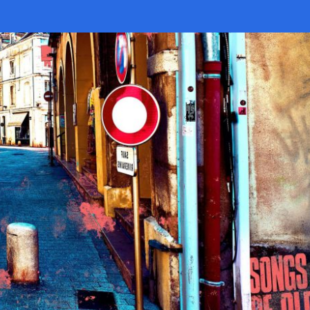
le
comme