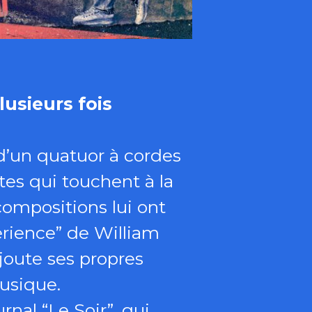
lusieurs fois
 d’un quatuor à cordes
tes qui touchent à la
 compositions lui ont
erience” de William
ajoute ses propres
musique.
nal “Le Soir”, qui