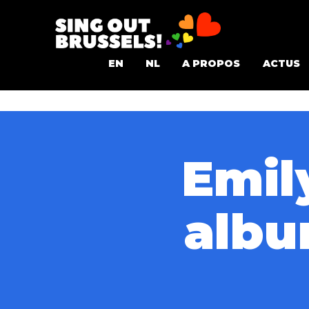
Aller
au
Sing
contenu
EN
NL
A PROPOS
ACTUS
Out
Brussels!
Emil
albu