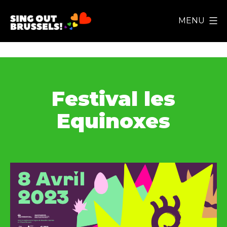
Aller
MENU
au
Sing
contenu
Out
Brussels!
Festival les
Equinoxes