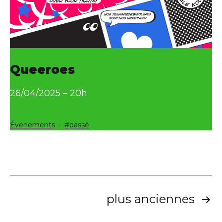
Queeroes
26/04/2025 – 20h
Catégorisé
Étiqueté
Évenements
passé
comme
Pagination
plus anciennes
des