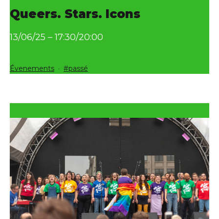
Queers. Stars. Icons
13/06/25 – 17:30/20:00
Catégorisé
Étiqueté
Évenements
passé
comme