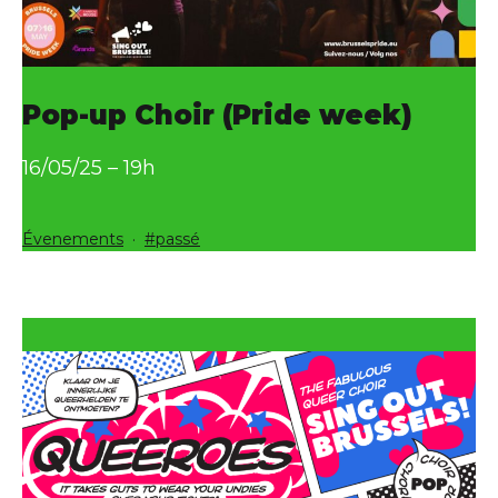
Pop-up Choir (Pride week)
16/05/25 – 19h
Catégorisé
Étiqueté
Évenements
passé
comme