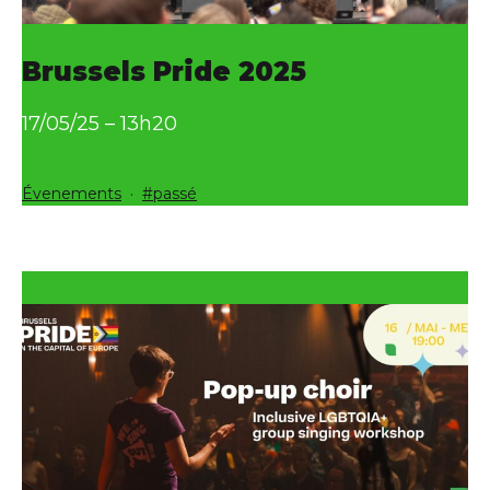
Brussels Pride 2025
17/05/25 – 13h20
Catégorisé
Étiqueté
Évenements
passé
comme