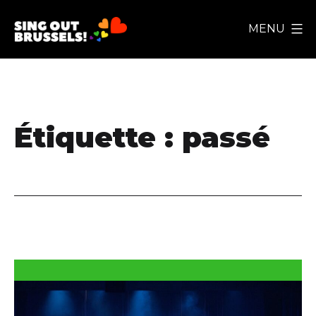
Aller
MENU
au
Sing
contenu
Out
Brussels!
Étiquette :
passé