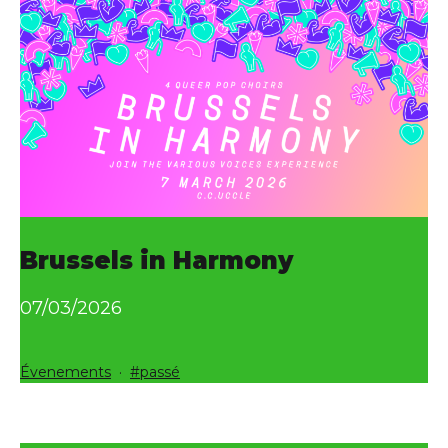
Brussels in Harmony
07/03/2026
Catégorisé
Étiqueté
Évenements
passé
comme