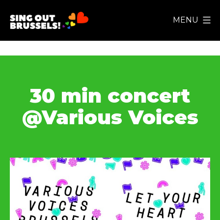
Aller
MENU
au
Sing
contenu
Out
Brussels!
30 min concert
@Various Voices