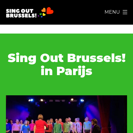
Ga
MENU
naar
Sing
de
Out
inhoud
Brussels!
Sing Out Brussels!
in Parijs