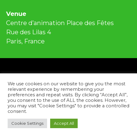
Venue
Centre d’animation Place des Fêtes
Rue des Lilas 4
Paris, France
Privacybeleid
We use cookies on our website to give you the most
Contacteer ons
relevant experience by remembering your
preferences and repeat visits. By clicking “Accept All”,
you consent to the use of ALL the cookies. However,
Facebook
Instagram
YouTube
Tiktok
you may visit "Cookie Settings" to provide a controlled
consent.
Copyright © 2026
Cookie Settings
Accept All