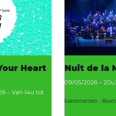
Your Heart
Nuit de la 
09/05/2026 – 20u
26 – Van 14u tot
Gecategoriseerd
Geta
Evenementen
kom
als