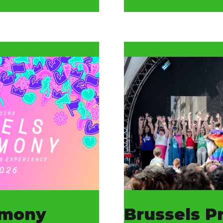
rmony
Brussels P