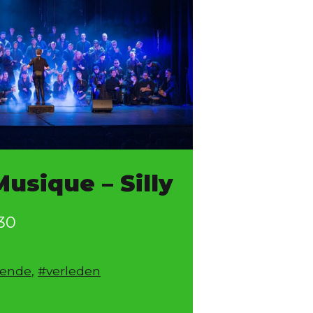
Musique – Silly
30
gged
ende
,
verleden