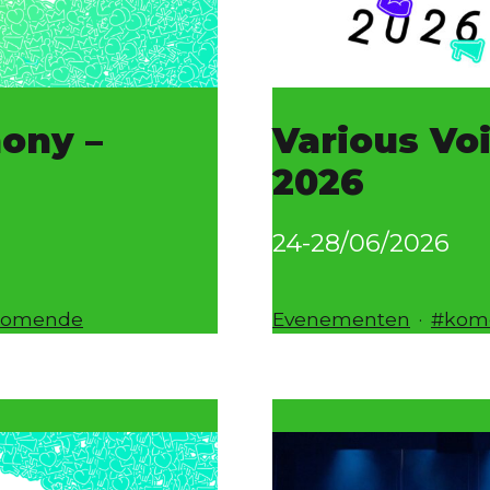
ony –
Various Vo
2026
24-28/06/2026
Gecategoriseerd
Geta
komende
Evenementen
kom
als