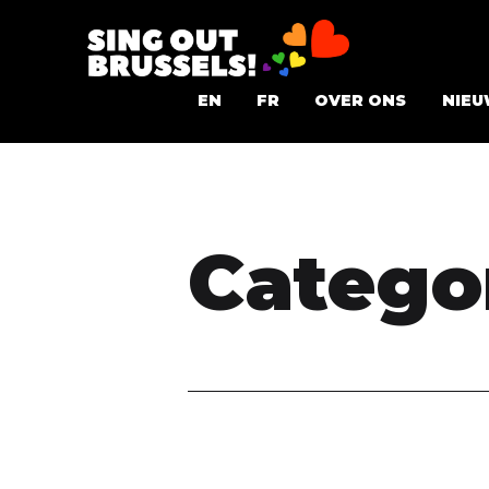
Ga
naar
Sing
de
EN
FR
OVER ONS
NIEU
Out
inhoud
Brussels!
Categor