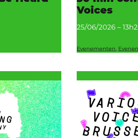
Voices
25/06/2026 – 13h
Gecategoriseerd
Evenementen
,
Evene
als