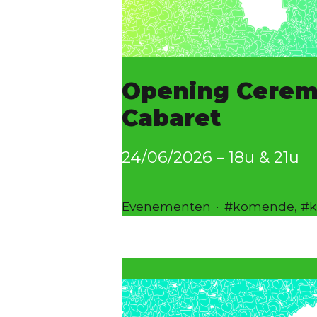
Opening Cerem
Cabaret
24/06/2026 – 18u & 21u
Gecategoriseerd
Getagged
Evenementen
komende
,
als