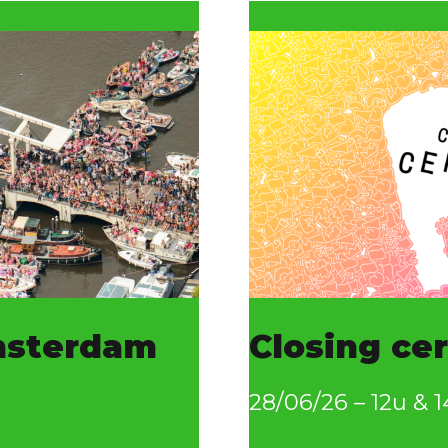
msterdam
Closing c
28/06/26 – 12u & 