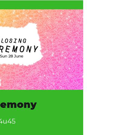
eremony
14u45