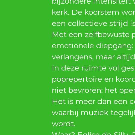
bijzondere intensiteit
kerk. De koorstem word
een collectieve strijd is
Met een zelfbewuste p
emotionele diepgang: 
verlangens, maar altij
In deze ruimte vol ge
poprepertoire en koorc
niet bevroren: het op
Het is meer dan een con
waarbij muziek tegelij
wordt.
Waar? Eglise de Silly,