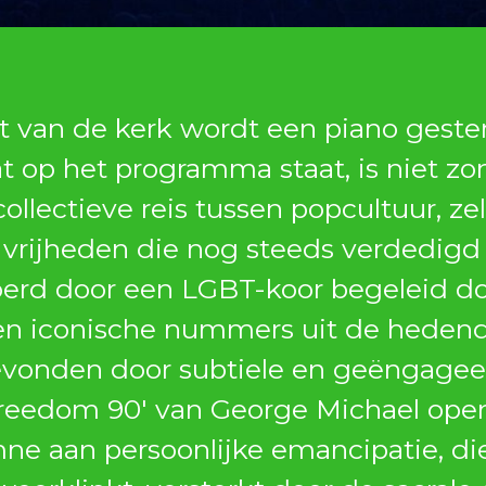
cht van de kerk wordt een piano ge
 op het programma staat, is niet zom
collectieve reis tussen popcultuur, z
 vrijheden die nog steeds verdedig
voerd door een LGBT-koor begeleid do
sen iconische nummers uit de heden
gevonden door subtiele en geëngage
reedom 90′ van George Michael ope
ne aan persoonlijke emancipatie, di