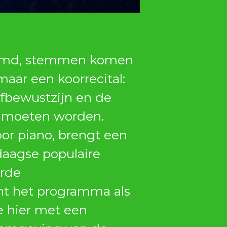
stemd, stemmen komen
aar een koorrecital:
elfbewustzijn en de
d moeten worden.
or piano, brengt een
daagse populaire
erde
nt het programma als
e hier met een