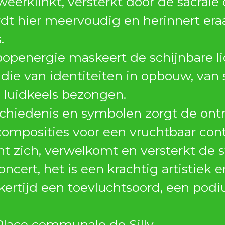
 weerklinkt, versterkt door de sacra
t hier meervoudig en herinnert eraan
.
openergie maskeert de schijnbare l
die van identiteiten in opbouw, van 
d luidkeels bezongen.
schiedenis en symbolen zorgt de on
omposities voor een vruchtbaar contra
ent zich, verwelkomt en versterkt d
cert, het is een krachtig artistiek e
kertijd een toevluchtsoord, een pod
 Place communale de Silly