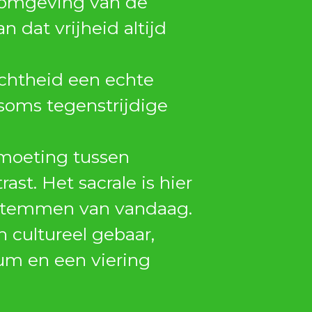
le omgeving van de
 dat vrijheid altijd
ichtheid een echte
soms tegenstrijdige
tmoeting tussen
st. Het sacrale is hier
e stemmen van vandaag.
n cultureel gebaar,
ium en een viering