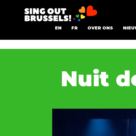
Ga
naar
Sing
de
EN
FR
OVER ONS
NIEU
Out
inhoud
Brussels!
Nuit d