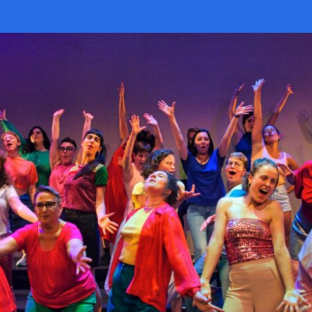
op
als