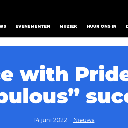
WS
EVENEMENTEN
MUZIEK
HUUR ONS IN
e with Pride
bulous” suc
Gepubliceerd
Gecategoriseerd
14 juni 2022
Nieuws