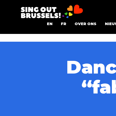
Ga
naar
Sing
de
EN
FR
OVER ONS
NIEU
Out
inhoud
Brussels!
Danc
“fa