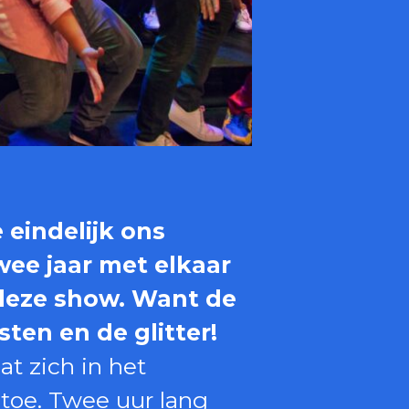
indelijk ons ​​
wee jaar met elkaar
deze show. Want de
ten en de glitter!
t zich in het
 toe. Twee uur lang