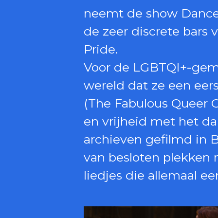
neemt de show Dance w
de zeer discrete bars 
Pride.
Voor de LGBTQI+-gemee
wereld dat ze een eers
(The Fabulous Queer C
en vrijheid met het d
archieven gefilmd in B
van besloten plekken n
liedjes die allemaal 