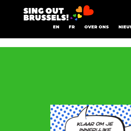
Ga
naar
Sing
de
EN
FR
OVER ONS
NIEU
Out
inhoud
Brussels!