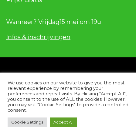
Prijs? Gratis
Wanneer? Vrijdag15 mei om 19u
Infos & inschrijvingen
Privacybeleid
We use cookies on our website to give you the most
Contacteer ons
relevant experience by remembering your
preferences and repeat visits. By clicking “Accept All”,
you consent to the use of ALL the cookies. However,
Facebook
Instagram
YouTube
Tiktok
you may visit "Cookie Settings" to provide a controlled
consent.
Copyright © 2026
Cookie Settings
Accept All