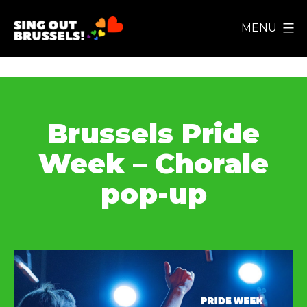
Ga
MENU
naar
Sing
de
Out
inhoud
Brussels!
Brussels Pride
Week – Chorale
pop-up