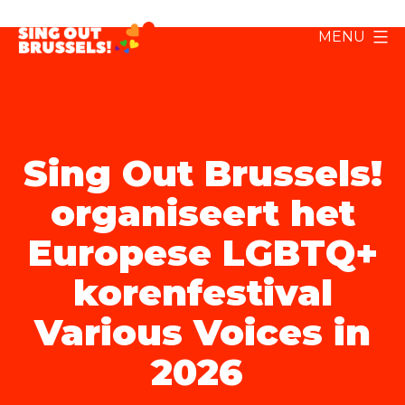
Ga
MENU
naar
Sing
de
Out
inhoud
Brussels!
Sing Out Brussels!
organiseert het
Europese LGBTQ+
korenfestival
Various Voices in
2026