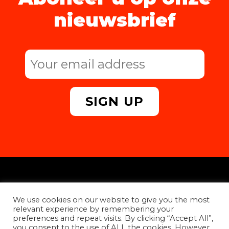
nieuwsbrief
Privacybeleid
We use cookies on our website to give you the most
Contacteer ons
relevant experience by remembering your
preferences and repeat visits. By clicking “Accept All”,
you consent to the use of ALL the cookies. However,