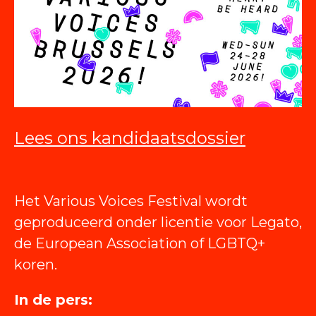
Lees ons kandidaatsdossier
Het Various Voices Festival wordt
geproduceerd onder licentie voor Legato,
de European Association of LGBTQ+
koren.
In de pers: