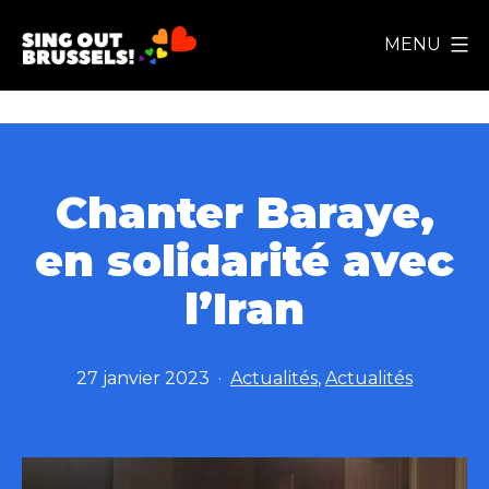
Aller
MENU
au
Sing
contenu
Out
Brussels!
Chanter Baraye,
en solidarité avec
l’Iran
Publié
Catégorisé
27 janvier 2023
Actualités
,
Actualités
le
comme