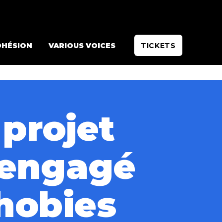
DHÉSION
VARIOUS VOICES
TICKETS
 projet
 engagé
hobies