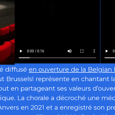
é diffusé
en ouverture de la Belgian P
ut Brussels! représente en chantant
out en partageant ses valeurs d’ouver
usique. La chorale a décroché une méd
nvers en 2021 et a enregistré son pr