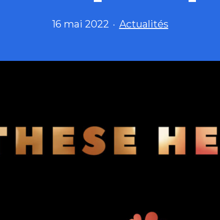
Publié
Catégorisé
16 mai 2022
Actualités
le
comme