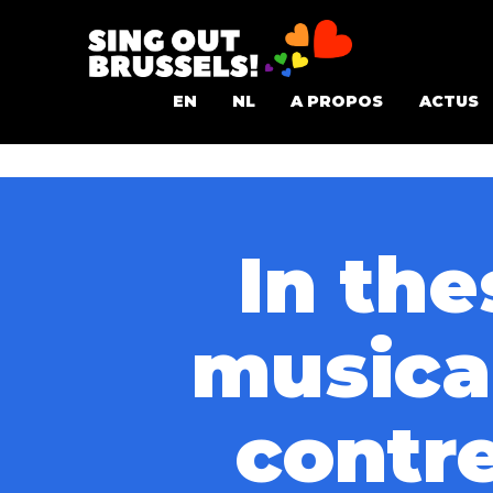
Aller
au
Sing
contenu
EN
NL
A PROPOS
ACTUS
Out
Brussels!
In the
musica
contr