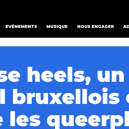
EVÉNEMENTS
MUSIQUE
NOUS ENGAGER
A
se heels, un
l bruxellois
e les queerp