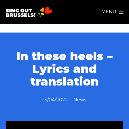
Skip
MENU
to
Sing
content
Out
Brussels!
In these heels –
Lyrics and
translation
Published
Categorized
15/04/2022
News
as