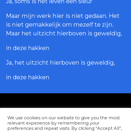
Ja, soms is het leven een sleur
Maar mijn werk hier is niet gedaan. Het
is niet gemakkelijk om mezelf te zijn.
Maar het uitzicht hierboven is geweldig,
in deze hakken
Ja, het uitzicht hierboven is geweldig,
in deze hakken
Privacy
We use cookies on our website to give you the most
Contact
relevant experience by remembering your
preferences and repeat visits. By clicking “Accept All”,